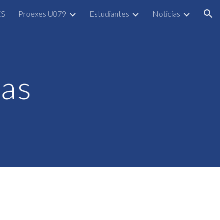
ES
Proexes U079
Estudiantes
Noticias
ion
cas