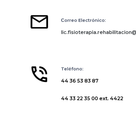
orreo Electrónico:
C
lic.fisioterapia.rehabilitacion
@
Teléfono:
44 36 53 83 87
44 33 22 35 00 ext. 4422