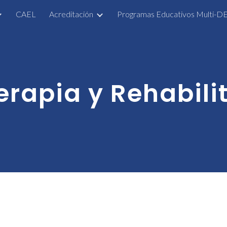
CAEL
Acreditación
Programas Educativos Multi-D
ip to main content
Skip to navigat
erapia y Rehabil